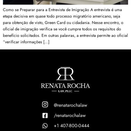
Como se Preparar para a Entrevista de Imigração​ A entrevista é uma
etapa decisiva em quase todo processo migratório americano, seja
para obtenção de visto, Green Card ou cidadania. Nesse encontro, o
oficial de imigração verifica se você cumpre todos os requisitos do
benefício solicitados. Em outras palavras, a entrevista permite ao oficial
“verificar informações […]
@renatarochalaw
/renatarochalaw
+1 407-800-0444